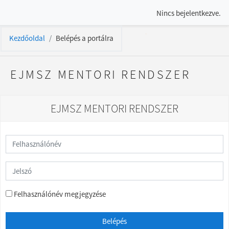
Tovább a fő tartalomhoz
Nincs bejelentkezve.
Kezdőoldal
Belépés a portálra
EJMSZ MENTORI RENDSZER
EJMSZ MENTORI RENDSZER
Ugrás új fiók létrehozására
Felhasználónév
Jelszó
Felhasználónév megjegyzése
Belépés