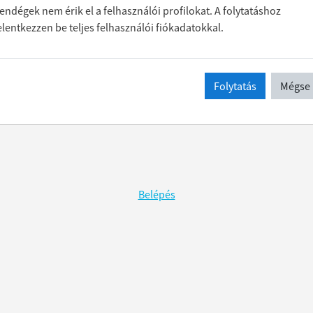
endégek nem érik el a felhasználói profilokat. A folytatáshoz
elentkezzen be teljes felhasználói fiókadatokkal.
Folytatás
Mégse
Belépés